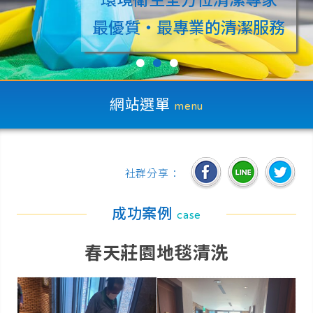
最優質‧最專業的清潔服務
●
●
●
網站選單
menu
社群分享：
成功案例
case
春天莊園地毯清洗