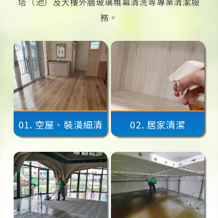
塔（池）及大樓外牆玻璃帷幕清洗等專業清潔服
務。
01.
空屋、裝潢細清
02.
居家清潔