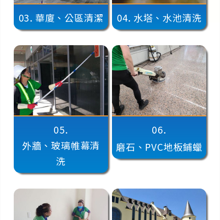
03.
華廈、公區清潔
04.
水塔、水池清洗
05.
06.
外牆、玻璃帷幕清
磨石、PVC地板鋪蠟
洗