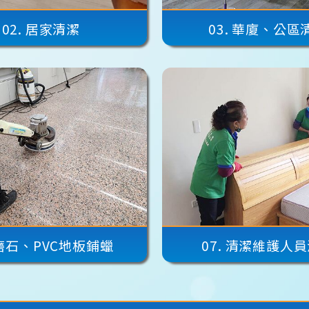
02.
居家清潔
03.
華廈、公區
磨石、PVC地板鋪蠟
07.
清潔維護人員