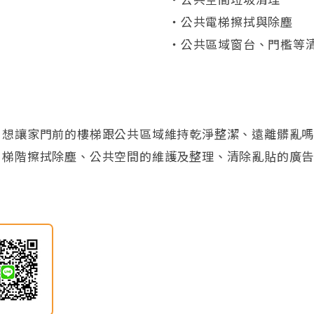
‧公共電梯擦拭與除塵
‧公共區域窗台、門檻等
？想讓家門前的樓梯跟公共區域維持乾淨整潔、遠離髒亂
、梯階擦拭除塵、公共空間的維護及整理、清除亂貼的廣