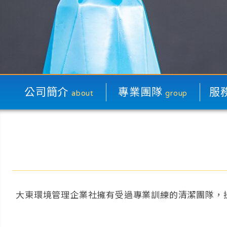
公司簡介
專業團隊
服
about
group
空
華
水
大東環境管理企業社擁有受過專業訓練的清潔團隊，
外