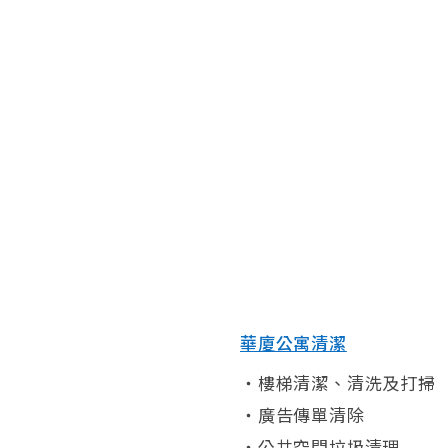
石地板鋪蠟
潔人員派駐
案工地清潔
華廈公寓清潔
‧樓梯清潔、清洗及打掃
‧廣告傳單清除
‧公共空間垃圾清理