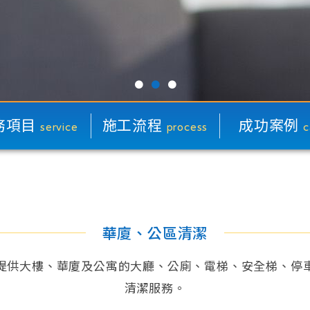
●
●
●
務項目
施工流程
成功案例
service
process
c
屋裝潢細清
居家清潔
廈公區清潔
華廈、公區清潔
塔水池清洗
提供大樓、華廈及公寓的大廳、公廁、電梯、安全梯、停
清潔服務。
牆玻璃清潔