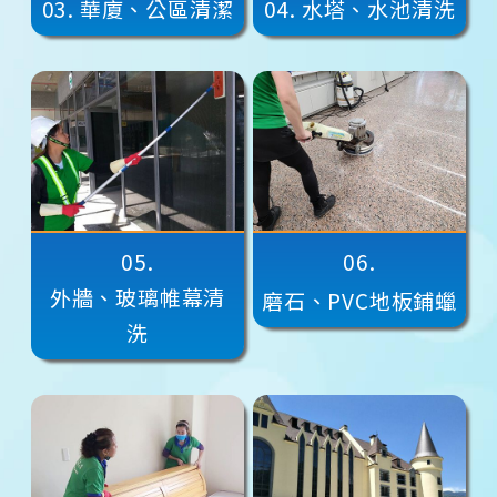
03.
華廈、公區清潔
04.
水塔、水池清洗
05.
06.
外牆、玻璃帷幕清
磨石、PVC地板鋪蠟
洗