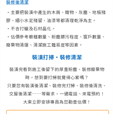
裝修後清潔
‧主要把裝潢中產生的木屑、雜物、灰塵、地板殘
膠、細小水泥殘留、油漆等都清理乾淨為主。
‧不含打蠟及石材晶化。
‧估價參考櫥櫃數量、粉塵髒污程度、窗戶數量、
廢棄物清運、清潔施工難易度等因素。
裝潢打掃‧裝修清潔
裝潢完看到施工後留下的厚重粉塵、裝修廢棄物
時，想到要打掃就覺得心累嗎？
只要您有裝潢後清潔、裝修完打掃、裝修後清洗、
交屋後清潔……等需求，一通電話、來電預約！
大東立即安排專員為您勘查估價！